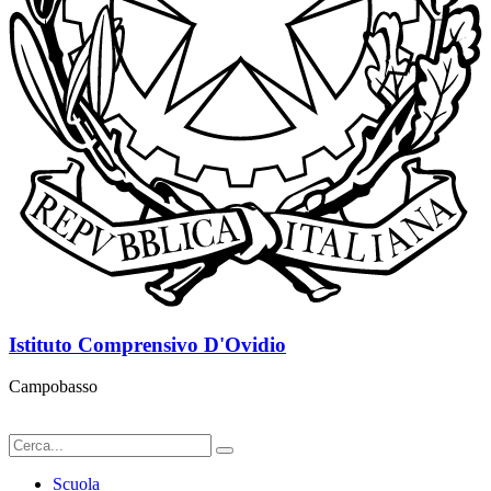
Istituto Comprensivo D'Ovidio
Campobasso
Scuola