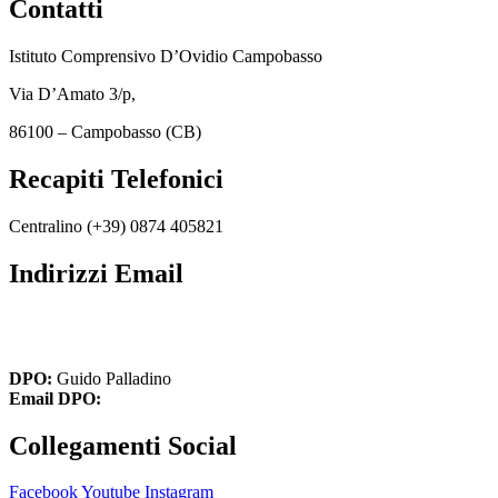
Contatti
Istituto Comprensivo D’Ovidio Campobasso
Via D’Amato 3/p,
86100 – Campobasso (CB)
Recapiti Telefonici
Centralino (+39)
0874 405821
Indirizzi Email
cbic849004@istruzione.it
cbic849004@pec.istruzione.it
DPO:
Guido Palladino
Email DPO:
guido.palladino.dpo@gmail.com
Collegamenti Social
Facebook
Youtube
Instagram