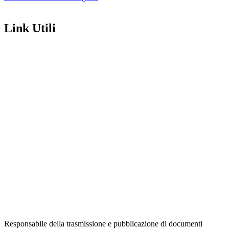
Link Utili
Amministrazione Trasparente
Contatti
MIUR
Iscrizioni Online
Ufficio Scolastico Regionale
Scuola in Chiaro
Invalsi
Privacy Policy
Dichiarazione di Accessibilità
Note legali
Responsabile della trasmissione e pubblicazione di documenti