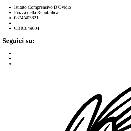
Istituto Comprensivo D'Ovidio
Piazza della Repubblica
0874/405821
cbic849004@istruzione.it
CBIC849004
Seguici su: