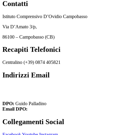
Contatti
Istituto Comprensivo D’Ovidio Campobasso
Via D’Amato 3/p,
86100 – Campobasso (CB)
Recapiti Telefonici
Centralino (+39)
0874 405821
Indirizzi Email
cbic849004@istruzione.it
cbic849004@pec.istruzione.it
DPO:
Guido Palladino
Email DPO:
guido.palladino.dpo@gmail.com
Collegamenti Social
Facebook
Youtube
Instagram