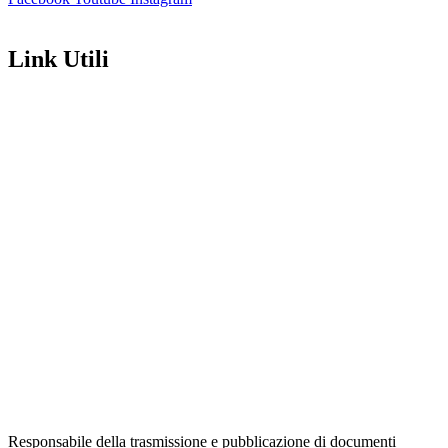
Link Utili
Amministrazione Trasparente
Contatti
MIUR
Iscrizioni Online
Ufficio Scolastico Regionale
Scuola in Chiaro
Invalsi
Privacy Policy
Dichiarazione di Accessibilità
Note legali
Responsabile della trasmissione e pubblicazione di documenti