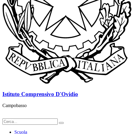
Istituto Comprensivo D'Ovidio
Campobasso
Scuola