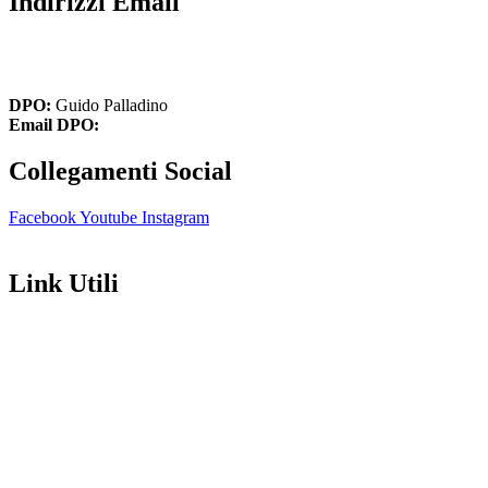
Indirizzi Email
cbic849004@istruzione.it
cbic849004@pec.istruzione.it
DPO:
Guido Palladino
Email DPO:
guido.palladino.dpo@gmail.com
Collegamenti Social
Facebook
Youtube
Instagram
Link Utili
Amministrazione Trasparente
Contatti
MIUR
Iscrizioni Online
Ufficio Scolastico Regionale