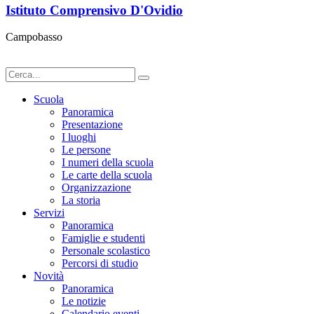
Istituto Comprensivo D'Ovidio
Campobasso
Scuola
Panoramica
Presentazione
I luoghi
Le persone
I numeri della scuola
Le carte della scuola
Organizzazione
La storia
Servizi
Panoramica
Famiglie e studenti
Personale scolastico
Percorsi di studio
Novità
Panoramica
Le notizie
Calendario eventi