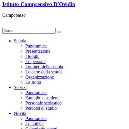
Istituto Comprensivo D'Ovidio
Campobasso
Scuola
Panoramica
Presentazione
I luoghi
Le persone
I numeri della scuola
Le carte della scuola
Organizzazione
La storia
Servizi
Panoramica
Famiglie e studenti
Personale scolastico
Percorsi di studio
Novità
Panoramica
Le notizie
Calendario eventi