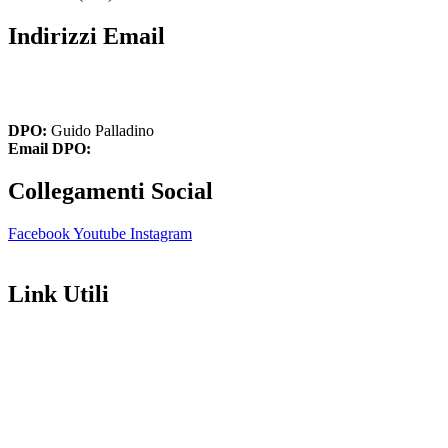
Indirizzi Email
cbic849004@istruzione.it
cbic849004@pec.istruzione.it
DPO:
Guido Palladino
Email DPO:
guido.palladino.dpo@gmail.com
Collegamenti Social
Facebook
Youtube
Instagram
Link Utili
Amministrazione Trasparente
Contatti
MIUR
Iscrizioni Online