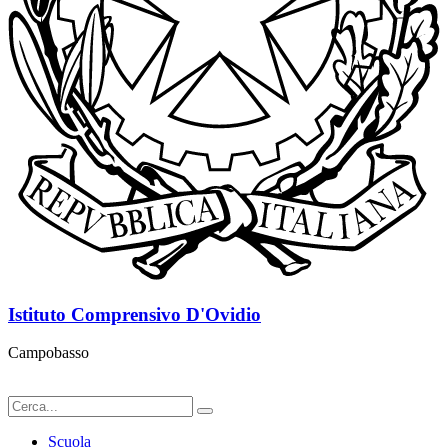
Istituto Comprensivo D'Ovidio
Campobasso
Scuola