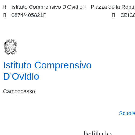
Istituto Comprensivo D'Ovidio
Piazza della Repu
0874/405821
cbic849004@istruzione.it
CBIC
Istituto Comprensivo
D'Ovidio
Campobasso
Scuol
Istituto