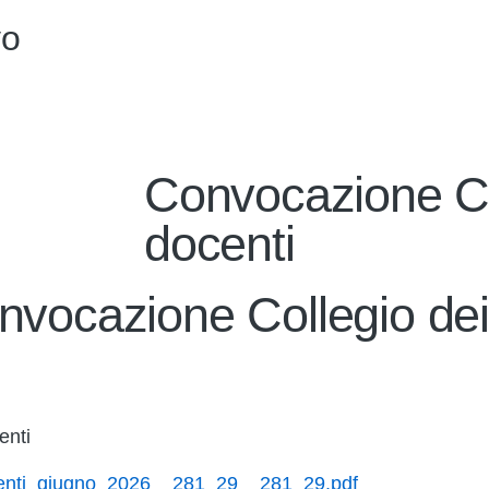
vo
Convocazione Co
docenti
nvocazione Collegio dei
enti
enti_giugno_2026__281_29__281_29.pdf