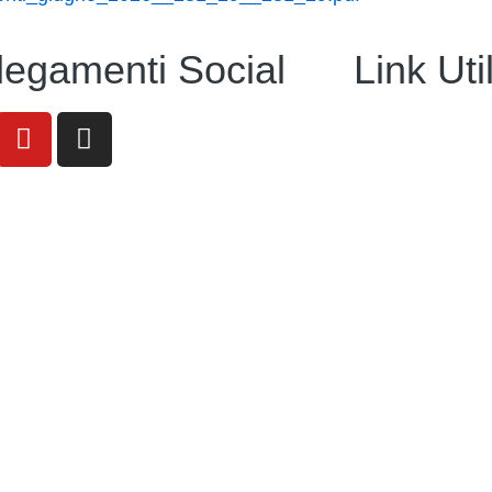
legamenti Social
Link Util
Amministrazion
Contatti
MIUR
Iscrizioni Onlin
Ufficio Scolast
Scuola in Chiar
Invalsi
Privacy Policy