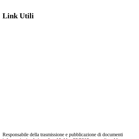
Link Utili
Amministrazione Trasparente
Contatti
MIUR
Iscrizioni Online
Ufficio Scolastico Regionale
Scuola in Chiaro
Invalsi
Privacy Policy
Dichiarazione di Accessibilità
Note legali
Responsabile della trasmissione e pubblicazione di documenti