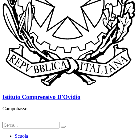
Istituto Comprensivo D'Ovidio
Campobasso
Scuola