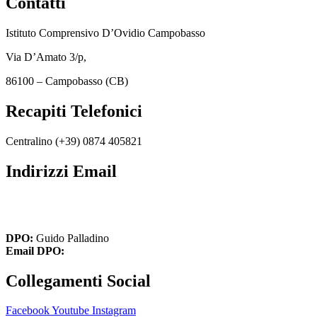
Contatti
Istituto Comprensivo D’Ovidio Campobasso
Via D’Amato 3/p,
86100 – Campobasso (CB)
Recapiti Telefonici
Centralino (+39)
0874 405821
Indirizzi Email
cbic849004@istruzione.it
cbic849004@pec.istruzione.it
DPO:
Guido Palladino
Email DPO:
guido.palladino.dpo@gmail.com
Collegamenti Social
Facebook
Youtube
Instagram