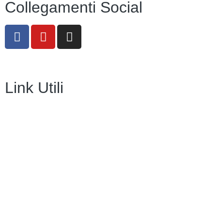
Collegamenti Social
Link Utili
Amministrazione Trasparente
Contatti
MIUR
Iscrizioni Online
Ufficio Scolastico Regionale
Scuola in Chiaro