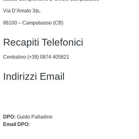
Via D’Amato 3/p,
86100 – Campobasso (CB)
Recapiti Telefonici
Centralino (+39)
0874 405821
Indirizzi Email
cbic849004@istruzione.it
cbic849004@pec.istruzione.it
DPO:
Guido Palladino
Email DPO:
guido.palladino.dpo@gmail.com