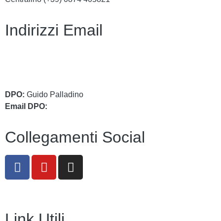
Indirizzi Email
cbic849004@istruzione.it
cbic849004@pec.istruzione.it
DPO:
Guido Palladino
Email DPO:
guido.palladino.dpo@gmail.com
Collegamenti Social
Link Utili