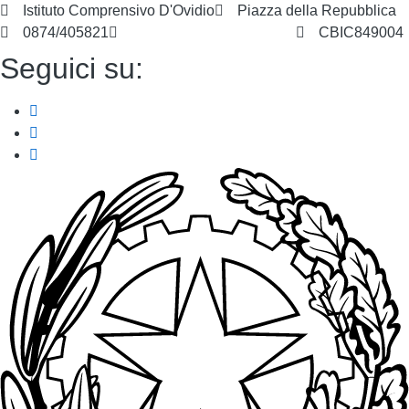
Istituto Comprensivo D'Ovidio
Piazza della Repubblica
0874/405821
cbic849004@istruzione.it
CBIC849004
Seguici su: