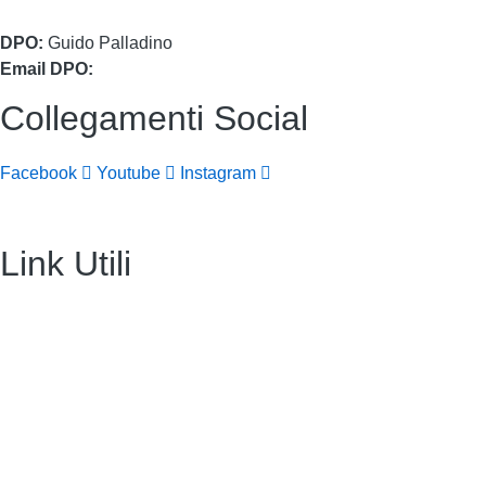
DPO:
Guido Palladino
Email DPO:
guido.palladino.dpo@gmail.com
Collegamenti Social
Facebook
Youtube
Instagram
Link Utili
Amministrazione Trasparente
Contatti
MIUR
Iscrizioni Online
Ufficio Scolastico Regionale