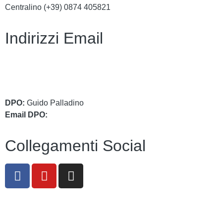
Centralino (+39)
0874 405821
Indirizzi Email
cbic849004@istruzione.it
cbic849004@pec.istruzione.it
DPO:
Guido Palladino
Email DPO:
guido.palladino.dpo@gmail.com
Collegamenti Social