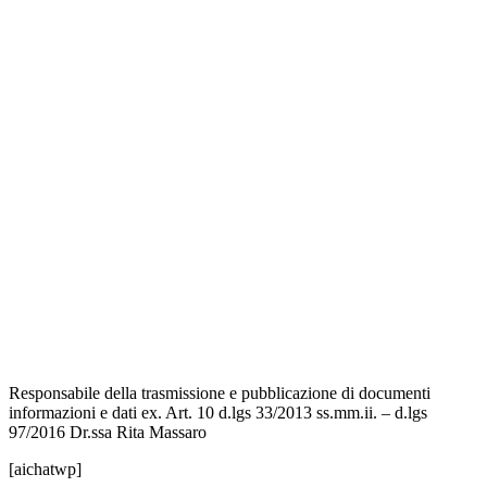
Amministrazione Trasparente
Contatti
MIUR
Iscrizioni Online
Ufficio Scolastico Regionale
Scuola in Chiaro
Invalsi
Privacy Policy
Dichiarazione di Accessibilità
Note legali
Responsabile della trasmissione e pubblicazione di documenti
informazioni e dati ex. Art. 10 d.lgs 33/2013 ss.mm.ii. – d.lgs
97/2016 Dr.ssa Rita Massaro
[aichatwp]