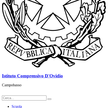
Istituto Comprensivo D'Ovidio
Campobasso
Scuola