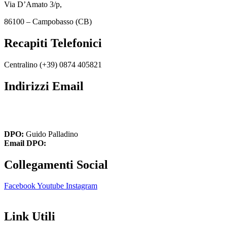
Via D’Amato 3/p,
86100 – Campobasso (CB)
Recapiti Telefonici
Centralino (+39)
0874 405821
Indirizzi Email
cbic849004@istruzione.it
cbic849004@pec.istruzione.it
DPO:
Guido Palladino
Email DPO:
guido.palladino.dpo@gmail.com
Collegamenti Social
Facebook
Youtube
Instagram
Link Utili