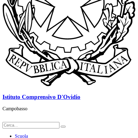
Istituto Comprensivo D'Ovidio
Campobasso
Scuola