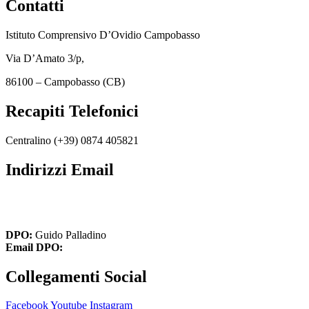
Contatti
Istituto Comprensivo D’Ovidio Campobasso
Via D’Amato 3/p,
86100 – Campobasso (CB)
Recapiti Telefonici
Centralino (+39)
0874 405821
Indirizzi Email
cbic849004@istruzione.it
cbic849004@pec.istruzione.it
DPO:
Guido Palladino
Email DPO:
guido.palladino.dpo@gmail.com
Collegamenti Social
Facebook
Youtube
Instagram