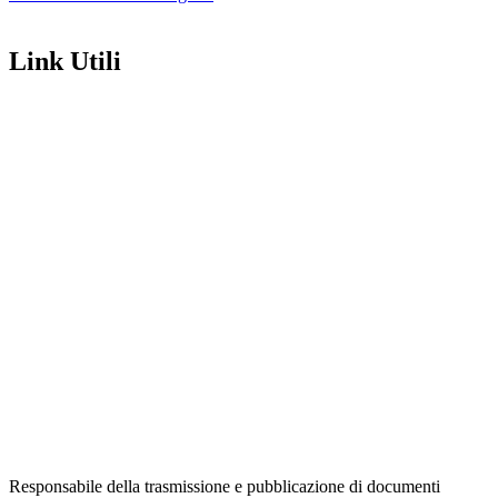
Link Utili
Amministrazione Trasparente
Contatti
MIUR
Iscrizioni Online
Ufficio Scolastico Regionale
Scuola in Chiaro
Invalsi
Privacy Policy
Dichiarazione di Accessibilità
Note legali
Responsabile della trasmissione e pubblicazione di documenti