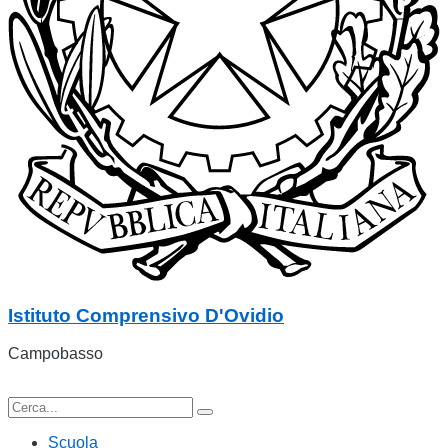
Istituto Comprensivo D'Ovidio
Campobasso
Scuola