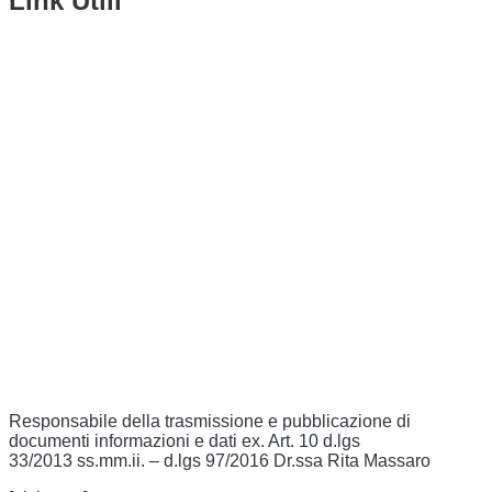
Link Utili
Amministrazione Trasparente
Contatti
MIUR
Iscrizioni Online
Ufficio Scolastico Regionale
Scuola in Chiaro
Invalsi
Privacy Policy
Dichiarazione di Accessibilità
Note legali
Responsabile della trasmissione e pubblicazione di
documenti informazioni e dati ex. Art. 10 d.lgs
33/2013 ss.mm.ii. – d.lgs 97/2016 Dr.ssa Rita Massaro