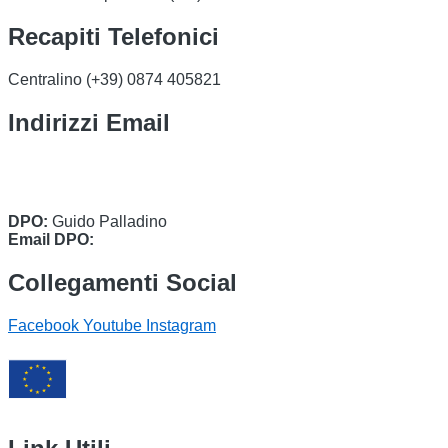
Recapiti Telefonici
Centralino (+39)
0874 405821
Indirizzi Email
cbic849004@istruzione.it
cbic849004@pec.istruzione.it
DPO:
Guido Palladino
Email DPO:
guido.palladino.dpo@gmail.com
Collegamenti Social
Facebook
Youtube
Instagram