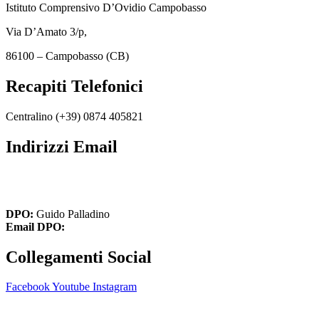
Istituto Comprensivo D’Ovidio Campobasso
Via D’Amato 3/p,
86100 – Campobasso (CB)
Recapiti Telefonici
Centralino (+39)
0874 405821
Indirizzi Email
cbic849004@istruzione.it
cbic849004@pec.istruzione.it
DPO:
Guido Palladino
Email DPO:
guido.palladino.dpo@gmail.com
Collegamenti Social
Facebook
Youtube
Instagram