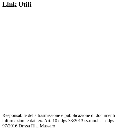
Link Utili
Amministrazione Trasparente
Contatti
MIUR
Iscrizioni Online
Ufficio Scolastico Regionale
Scuola in Chiaro
Invalsi
Privacy Policy
Dichiarazione di Accessibilità
Note legali
Responsabile della trasmissione e pubblicazione di documenti
informazioni e dati ex. Art. 10 d.lgs 33/2013 ss.mm.ii. – d.lgs
97/2016 Dr.ssa Rita Massaro