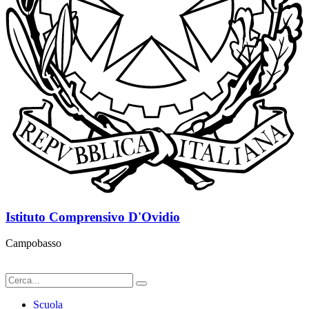
Istituto Comprensivo D'Ovidio
Campobasso
Scuola