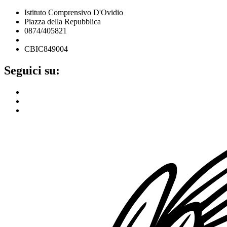
Istituto Comprensivo D'Ovidio
Piazza della Repubblica
0874/405821
cbic849004@istruzione.it
CBIC849004
Seguici su: