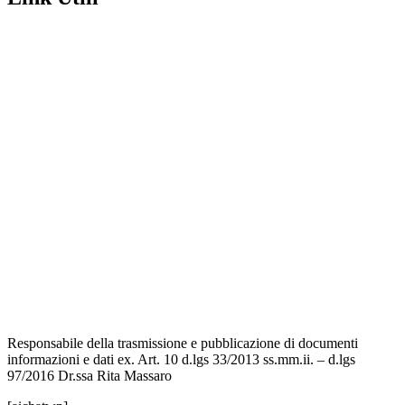
Amministrazione Trasparente
Contatti
MIUR
Iscrizioni Online
Ufficio Scolastico Regionale
Scuola in Chiaro
Invalsi
Privacy Policy
Dichiarazione di Accessibilità
Note legali
Responsabile della trasmissione e pubblicazione di documenti
informazioni e dati ex. Art. 10 d.lgs 33/2013 ss.mm.ii. – d.lgs
97/2016 Dr.ssa Rita Massaro