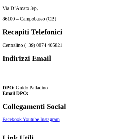
Via D’Amato 3/p,
86100 – Campobasso (CB)
Recapiti Telefonici
Centralino (+39)
0874 405821
Indirizzi Email
cbic849004@istruzione.it
cbic849004@pec.istruzione.it
DPO:
Guido Palladino
Email DPO:
guido.palladino.dpo@gmail.com
Collegamenti Social
Facebook
Youtube
Instagram
Link Utili