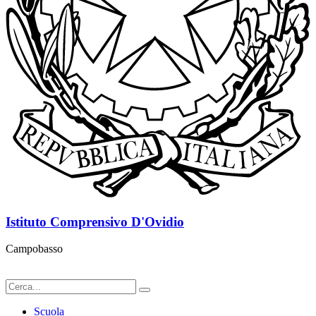
Istituto Comprensivo D'Ovidio
Campobasso
Scuola