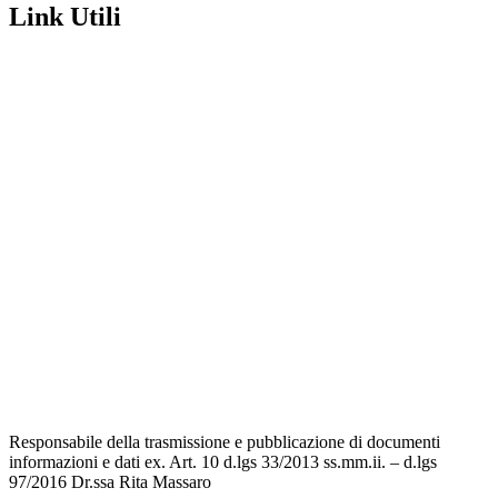
Link Utili
Amministrazione Trasparente
Contatti
MIUR
Iscrizioni Online
Ufficio Scolastico Regionale
Scuola in Chiaro
Invalsi
Privacy Policy
Dichiarazione di Accessibilità
Note legali
Responsabile della trasmissione e pubblicazione di documenti
informazioni e dati ex. Art. 10 d.lgs 33/2013 ss.mm.ii. – d.lgs
97/2016 Dr.ssa Rita Massaro