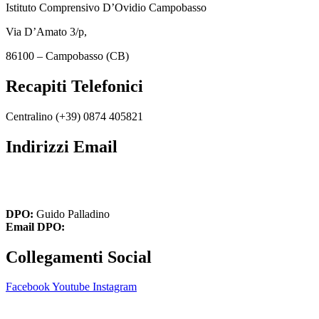
Istituto Comprensivo D’Ovidio Campobasso
Via D’Amato 3/p,
86100 – Campobasso (CB)
Recapiti Telefonici
Centralino (+39)
0874 405821
Indirizzi Email
cbic849004@istruzione.it
cbic849004@pec.istruzione.it
DPO:
Guido Palladino
Email DPO:
guido.palladino.dpo@gmail.com
Collegamenti Social
Facebook
Youtube
Instagram