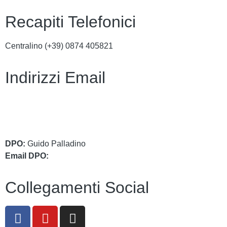
Recapiti Telefonici
Centralino (+39)
0874 405821
Indirizzi Email
cbic849004@istruzione.it
cbic849004@pec.istruzione.it
DPO:
Guido Palladino
Email DPO:
guido.palladino.dpo@gmail.com
Collegamenti Social