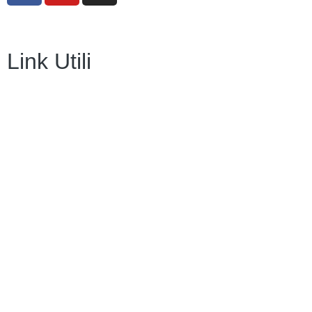
Link Utili
Amministrazione Trasparente
Contatti
MIUR
Iscrizioni Online
Ufficio Scolastico Regionale
Scuola in Chiaro
Invalsi
Privacy Policy
Dichiarazione di Accessibilità