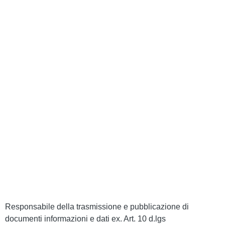
Amministrazione Trasparente
Contatti
MIUR
Iscrizioni Online
Ufficio Scolastico Regionale
Scuola in Chiaro
Invalsi
Privacy Policy
Dichiarazione di Accessibilità
Note legali
Responsabile della trasmissione e pubblicazione di
documenti informazioni e dati ex. Art. 10 d.lgs