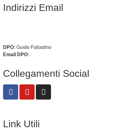
Indirizzi Email
cbic849004@istruzione.it
cbic849004@pec.istruzione.it
DPO:
Guido Palladino
Email DPO:
guido.palladino.dpo@gmail.com
Collegamenti Social
Link Utili