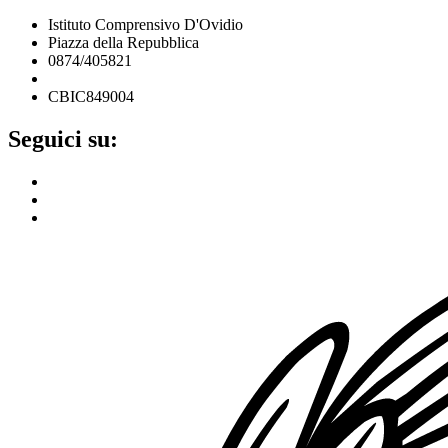
Istituto Comprensivo D'Ovidio
Piazza della Repubblica
0874/405821
cbic849004@istruzione.it
CBIC849004
Seguici su: