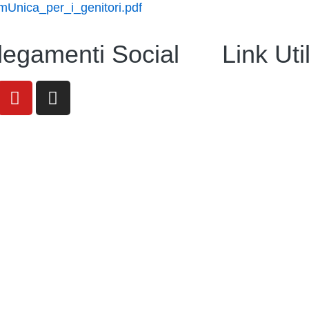
mUnica_per_i_genitori.pdf
legamenti Social
Link Util
Amministrazion
Contatti
MIUR
Iscrizioni Onlin
Ufficio Scolast
Scuola in Chiar
Invalsi
Privacy Policy