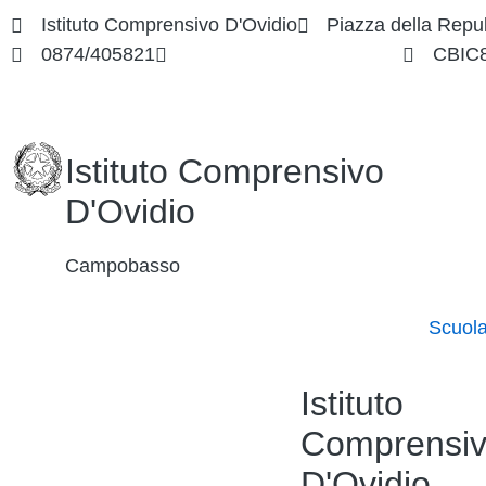
Istituto Comprensivo D'Ovidio
Piazza della Repu
0874/405821
cbic849004@istruzione.it
CBIC
Istituto Comprensivo
D'Ovidio
Campobasso
Scuol
Istituto
Comprensi
D'Ovidio