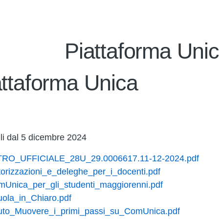
Piattaforma Uni
attaforma Unica
ili dal 5 dicembre 2024
RO_UFFICIALE_28U_29.0006617.11-12-2024.pdf
torizzazioni_e_deleghe_per_i_docenti.pdf
mUnica_per_gli_studenti_maggiorenni.pdf
uola_in_Chiaro.pdf
nuto_Muovere_i_primi_passi_su_ComUnica.pdf