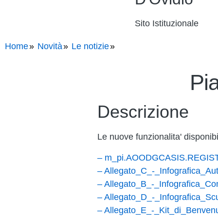
Sito Istituzionale
Home
Novità
Le notizie
Pi
Descrizione
Le nuove funzionalita' disponib
– m_pi.AOODGCASIS.REGIST
– Allegato_C_-_Infografica_Au
– Allegato_B_-_Infografica_Co
– Allegato_D_-_Infografica_Sc
– Allegato_E_-_Kit_di_Benve