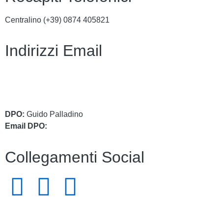
Centralino (+39)
0874 405821
Indirizzi Email
cbic849004@istruzione.it
cbic849004@pec.istruzione.it
DPO:
Guido Palladino
Email DPO:
guido.palladino.dpo@gmail.com
Collegamenti Social