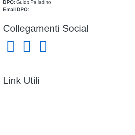
DPO:
Guido Palladino
Email DPO:
guido.palladino.dpo@gmail.com
Collegamenti Social
Link Utili
Amministrazione Trasparente
Contatti
MIUR
Iscrizioni Online