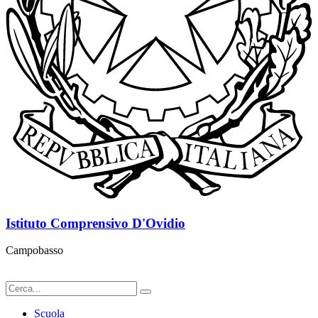
Istituto Comprensivo D'Ovidio
Campobasso
Scuola