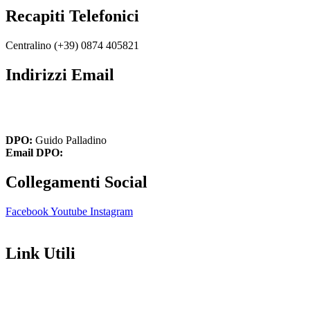
Recapiti Telefonici
Centralino (+39)
0874 405821
Indirizzi Email
cbic849004@istruzione.it
cbic849004@pec.istruzione.it
DPO:
Guido Palladino
Email DPO:
guido.palladino.dpo@gmail.com
Collegamenti Social
Facebook
Youtube
Instagram
Link Utili
Amministrazione Trasparente
Contatti