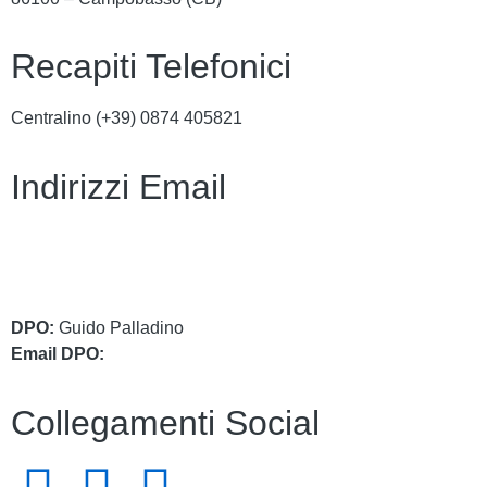
Recapiti Telefonici
Centralino (+39)
0874 405821
Indirizzi Email
cbic849004@istruzione.it
cbic849004@pec.istruzione.it
DPO:
Guido Palladino
Email DPO:
guido.palladino.dpo@gmail.com
Collegamenti Social