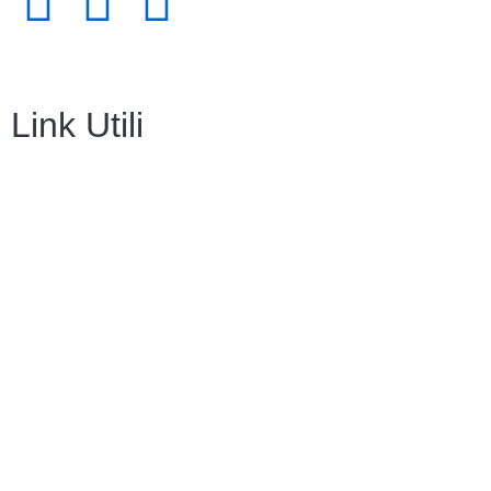
Link Utili
Amministrazione Trasparente
Contatti
MIUR
Iscrizioni Online
Ufficio Scolastico Regionale
Scuola in Chiaro
Invalsi
Privacy Policy