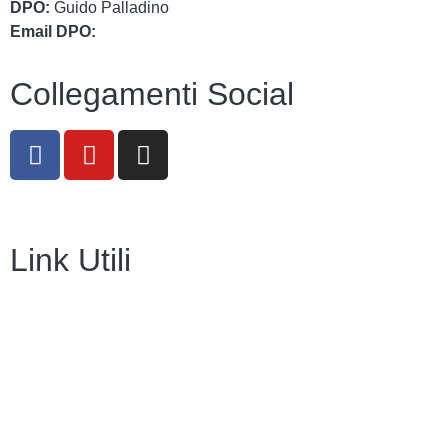
DPO:
Guido Palladino
Email DPO:
guido.palladino.dpo@gmail.com
Collegamenti Social
Link Utili
Amministrazione Trasparente
Contatti
MIUR
Iscrizioni Online