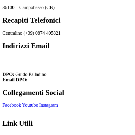
86100 – Campobasso (CB)
Recapiti Telefonici
Centralino (+39)
0874 405821
Indirizzi Email
cbic849004@istruzione.it
cbic849004@pec.istruzione.it
DPO:
Guido Palladino
Email DPO:
guido.palladino.dpo@gmail.com
Collegamenti Social
Facebook
Youtube
Instagram
Link Utili