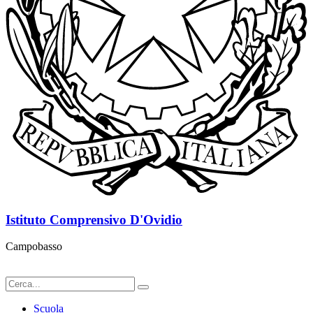
Istituto Comprensivo D'Ovidio
Campobasso
Scuola