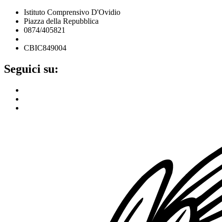
Istituto Comprensivo D'Ovidio
Piazza della Repubblica
0874/405821
cbic849004@istruzione.it
CBIC849004
Seguici su: