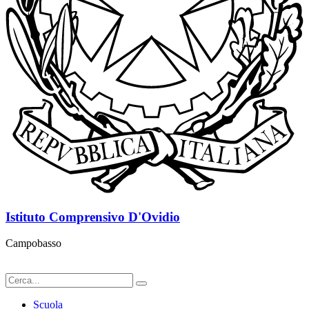
Istituto Comprensivo D'Ovidio
Campobasso
Scuola