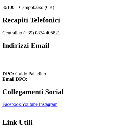
86100 – Campobasso (CB)
Recapiti Telefonici
Centralino (+39)
0874 405821
Indirizzi Email
cbic849004@istruzione.it
cbic849004@pec.istruzione.it
DPO:
Guido Palladino
Email DPO:
guido.palladino.dpo@gmail.com
Collegamenti Social
Facebook
Youtube
Instagram
Link Utili