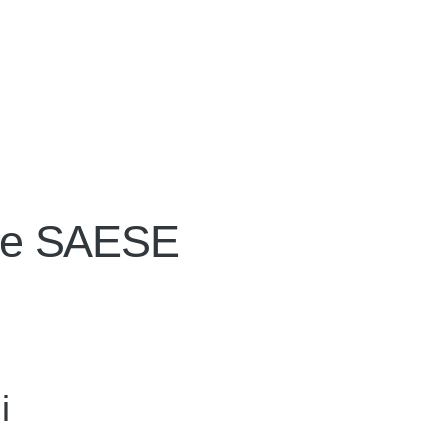
ine SAESE
i