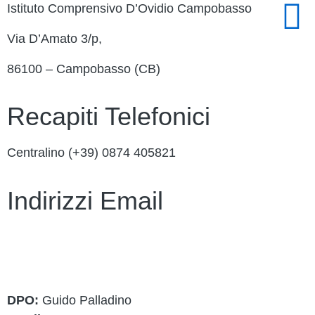
Istituto Comprensivo D’Ovidio Campobasso
Via D’Amato 3/p,
86100 – Campobasso (CB)
Recapiti Telefonici
Centralino (+39)
0874 405821
Indirizzi Email
cbic849004@istruzione.it
cbic849004@pec.istruzione.it
DPO:
Guido Palladino