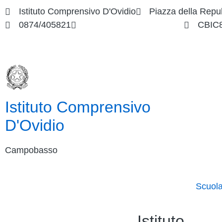
Istituto Comprensivo D'Ovidio
Piazza della Repu
0874/405821
cbic849004@istruzione.it
CBIC
Istituto Comprensivo
D'Ovidio
Campobasso
Scuol
Istituto