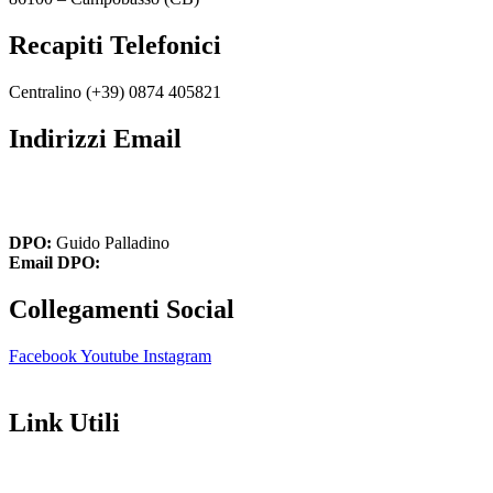
Recapiti Telefonici
Centralino (+39)
0874 405821
Indirizzi Email
cbic849004@istruzione.it
cbic849004@pec.istruzione.it
DPO:
Guido Palladino
Email DPO:
guido.palladino.dpo@gmail.com
Collegamenti Social
Facebook
Youtube
Instagram
Link Utili
Amministrazione Trasparente