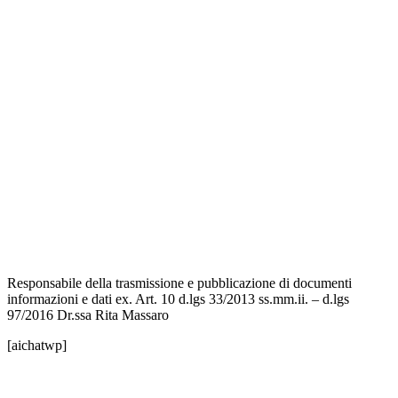
Contatti
MIUR
Iscrizioni Online
Ufficio Scolastico Regionale
Scuola in Chiaro
Invalsi
Privacy Policy
Dichiarazione di Accessibilità
Note legali
Responsabile della trasmissione e pubblicazione di documenti
informazioni e dati ex. Art. 10 d.lgs 33/2013 ss.mm.ii. – d.lgs
97/2016 Dr.ssa Rita Massaro
[aichatwp]