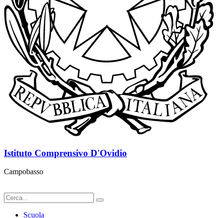
Istituto Comprensivo D'Ovidio
Campobasso
Scuola