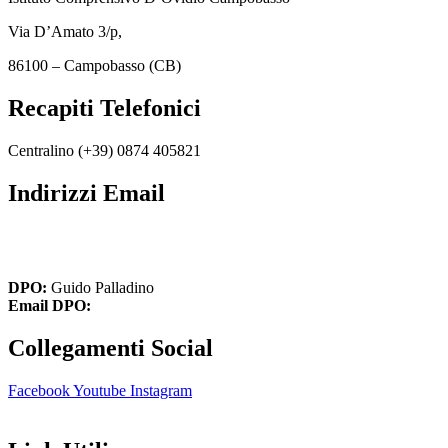
Via D’Amato 3/p,
86100 – Campobasso (CB)
Recapiti Telefonici
Centralino (+39)
0874 405821
Indirizzi Email
cbic849004@istruzione.it
cbic849004@pec.istruzione.it
DPO:
Guido Palladino
Email DPO:
guido.palladino.dpo@gmail.com
Collegamenti Social
Facebook
Youtube
Instagram