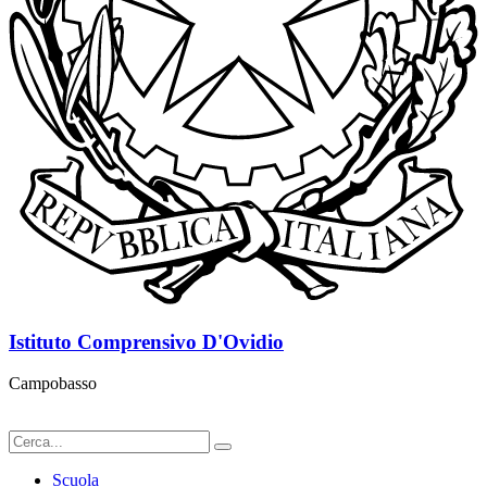
Istituto Comprensivo D'Ovidio
Campobasso
Scuola