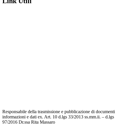
Link Utili
Amministrazione Trasparente
Contatti
MIUR
Iscrizioni Online
Ufficio Scolastico Regionale
Scuola in Chiaro
Invalsi
Privacy Policy
Dichiarazione di Accessibilità
Note legali
Responsabile della trasmissione e pubblicazione di documenti
informazioni e dati ex. Art. 10 d.lgs 33/2013 ss.mm.ii. – d.lgs
97/2016 Dr.ssa Rita Massaro