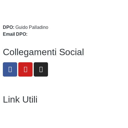
cbic849004@istruzione.it
cbic849004@pec.istruzione.it
DPO:
Guido Palladino
Email DPO:
guido.palladino.dpo@gmail.com
Collegamenti Social
Link Utili
Amministrazione Trasparente
Contatti