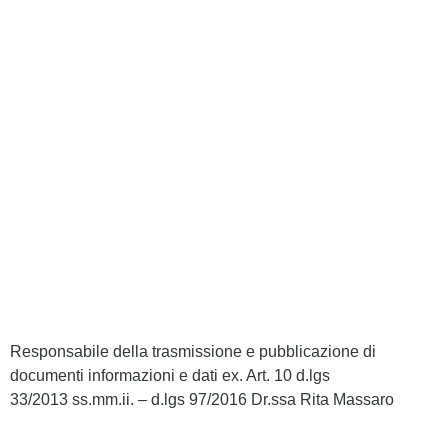
MIUR
Iscrizioni Online
Ufficio Scolastico Regionale
Scuola in Chiaro
Invalsi
Privacy Policy
Dichiarazione di Accessibilità
Note legali
Responsabile della trasmissione e pubblicazione di
documenti informazioni e dati ex. Art. 10 d.lgs
33/2013 ss.mm.ii. – d.lgs 97/2016 Dr.ssa Rita Massaro