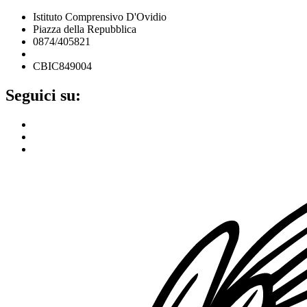
Istituto Comprensivo D'Ovidio
Piazza della Repubblica
0874/405821
cbic849004@istruzione.it
CBIC849004
Seguici su: