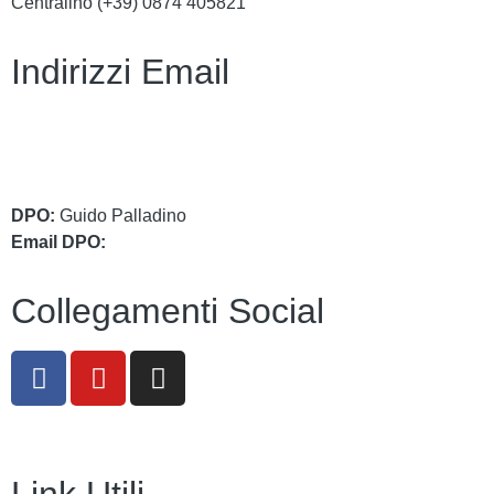
Centralino (+39)
0874 405821
Indirizzi Email
cbic849004@istruzione.it
cbic849004@pec.istruzione.it
DPO:
Guido Palladino
Email DPO:
guido.palladino.dpo@gmail.com
Collegamenti Social