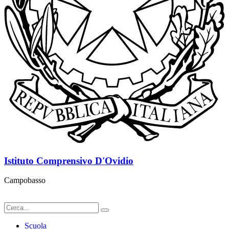
Istituto Comprensivo D'Ovidio
Campobasso
Scuola