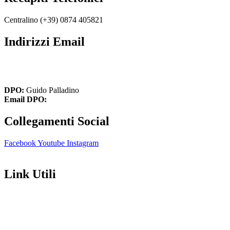
Centralino (+39)
0874 405821
Indirizzi Email
cbic849004@istruzione.it
cbic849004@pec.istruzione.it
DPO:
Guido Palladino
Email DPO:
guido.palladino.dpo@gmail.com
Collegamenti Social
Facebook
Youtube
Instagram
Link Utili
Amministrazione Trasparente
Contatti