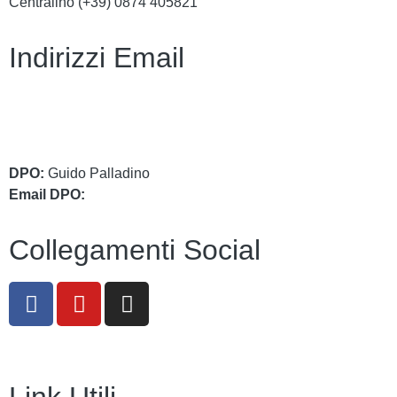
Centralino (+39)
0874 405821
Indirizzi Email
cbic849004@istruzione.it
cbic849004@pec.istruzione.it
DPO:
Guido Palladino
Email DPO:
guido.palladino.dpo@gmail.com
Collegamenti Social