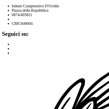
Istituto Comprensivo D'Ovidio
Piazza della Repubblica
0874/405821
cbic849004@istruzione.it
CBIC849004
Seguici su: