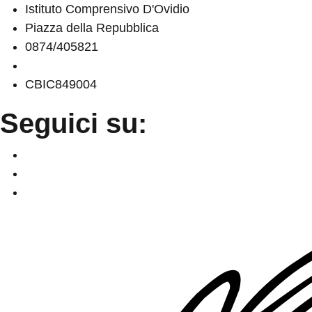
Istituto Comprensivo D'Ovidio
Piazza della Repubblica
0874/405821
cbic849004@istruzione.it
CBIC849004
Seguici su: