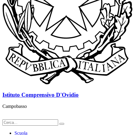
Istituto Comprensivo D'Ovidio
Campobasso
Scuola