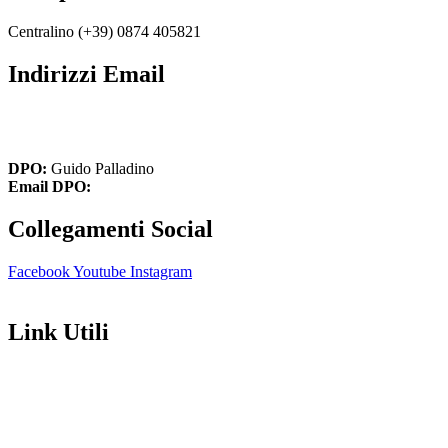
Centralino (+39)
0874 405821
Indirizzi Email
cbic849004@istruzione.it
cbic849004@pec.istruzione.it
DPO:
Guido Palladino
Email DPO:
guido.palladino.dpo@gmail.com
Collegamenti Social
Facebook
Youtube
Instagram
Link Utili
Amministrazione Trasparente
Contatti
MIUR