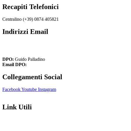
Recapiti Telefonici
Centralino (+39)
0874 405821
Indirizzi Email
cbic849004@istruzione.it
cbic849004@pec.istruzione.it
DPO:
Guido Palladino
Email DPO:
guido.palladino.dpo@gmail.com
Collegamenti Social
Facebook
Youtube
Instagram
Link Utili
Amministrazione Trasparente
Contatti