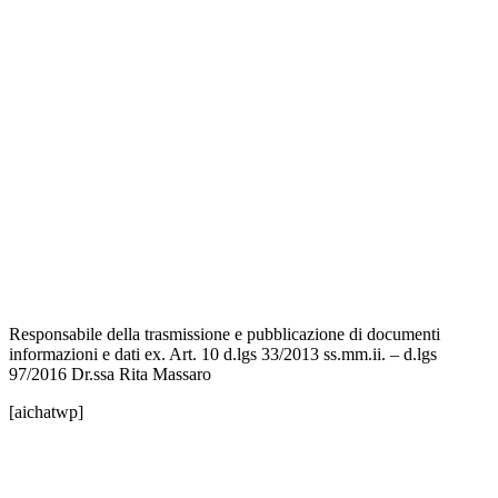
MIUR
Iscrizioni Online
Ufficio Scolastico Regionale
Scuola in Chiaro
Invalsi
Privacy Policy
Dichiarazione di Accessibilità
Note legali
Responsabile della trasmissione e pubblicazione di documenti
informazioni e dati ex. Art. 10 d.lgs 33/2013 ss.mm.ii. – d.lgs
97/2016 Dr.ssa Rita Massaro
[aichatwp]