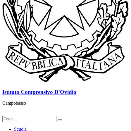
Istituto Comprensivo D'Ovidio
Campobasso
Scuola