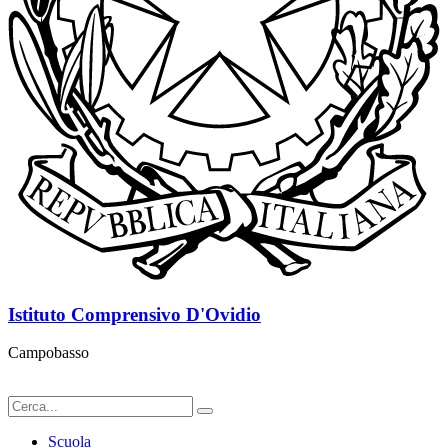
Istituto Comprensivo D'Ovidio
Campobasso
Scuola