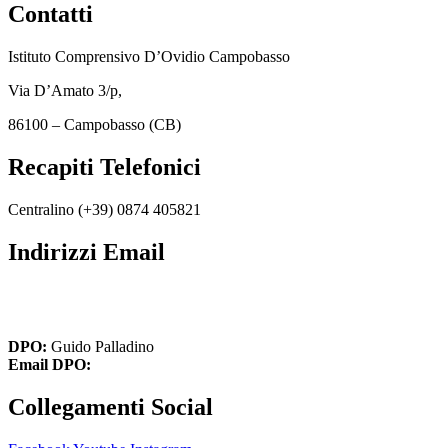
Contatti
Istituto Comprensivo D’Ovidio Campobasso
Via D’Amato 3/p,
86100 – Campobasso (CB)
Recapiti Telefonici
Centralino (+39)
0874 405821
Indirizzi Email
cbic849004@istruzione.it
cbic849004@pec.istruzione.it
DPO:
Guido Palladino
Email DPO:
guido.palladino.dpo@gmail.com
Collegamenti Social