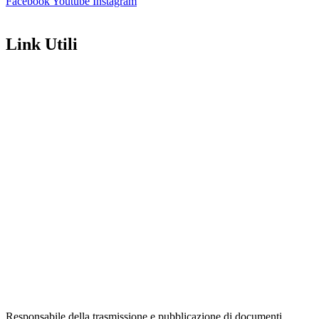
Facebook
Youtube
Instagram
Link Utili
Amministrazione Trasparente
Contatti
MIUR
Iscrizioni Online
Ufficio Scolastico Regionale
Scuola in Chiaro
Invalsi
Privacy Policy
Dichiarazione di Accessibilità
Note legali
Responsabile della trasmissione e pubblicazione di documenti