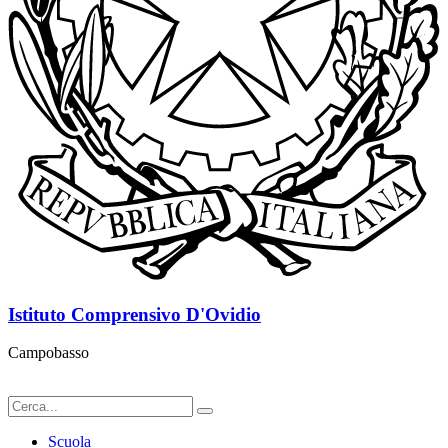
Istituto Comprensivo D'Ovidio
Campobasso
Scuola