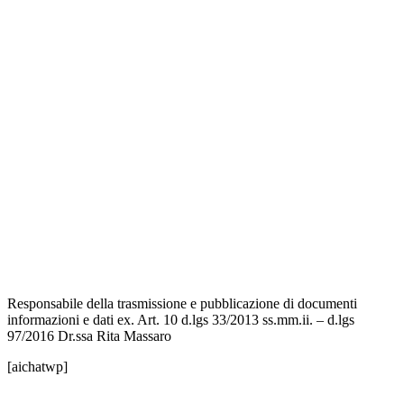
Contatti
MIUR
Iscrizioni Online
Ufficio Scolastico Regionale
Scuola in Chiaro
Invalsi
Privacy Policy
Dichiarazione di Accessibilità
Note legali
Responsabile della trasmissione e pubblicazione di documenti
informazioni e dati ex. Art. 10 d.lgs 33/2013 ss.mm.ii. – d.lgs
97/2016 Dr.ssa Rita Massaro
[aichatwp]