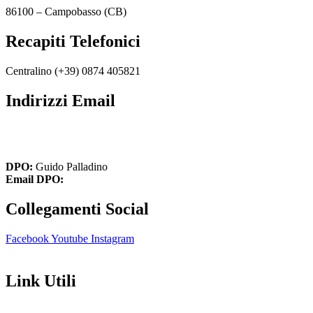
86100 – Campobasso (CB)
Recapiti Telefonici
Centralino (+39)
0874 405821
Indirizzi Email
cbic849004@istruzione.it
cbic849004@pec.istruzione.it
DPO:
Guido Palladino
Email DPO:
guido.palladino.dpo@gmail.com
Collegamenti Social
Facebook
Youtube
Instagram
Link Utili
Amministrazione Trasparente