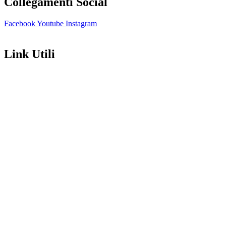
Collegamenti Social
Facebook
Youtube
Instagram
Link Utili
Amministrazione Trasparente
Contatti
MIUR
Iscrizioni Online
Ufficio Scolastico Regionale
Scuola in Chiaro
Invalsi
Privacy Policy
Dichiarazione di Accessibilità