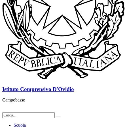
Istituto Comprensivo D'Ovidio
Campobasso
Scuola