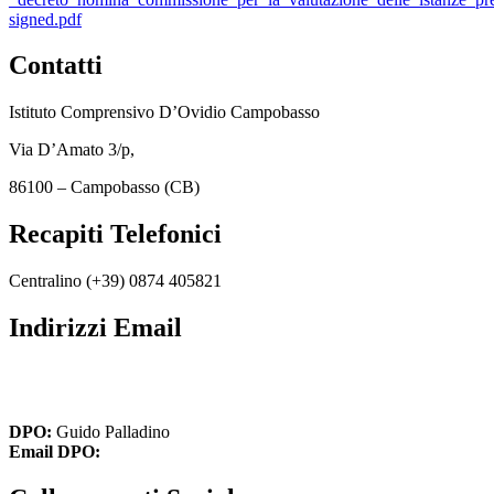
signed.pdf
Contatti
Istituto Comprensivo D’Ovidio Campobasso
Via D’Amato 3/p,
86100 – Campobasso (CB)
Recapiti Telefonici
Centralino (+39)
0874 405821
Indirizzi Email
cbic849004@istruzione.it
cbic849004@pec.istruzione.it
DPO:
Guido Palladino
Email DPO:
guido.palladino.dpo@gmail.com