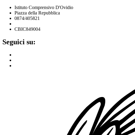
Istituto Comprensivo D'Ovidio
Piazza della Repubblica
0874/405821
cbic849004@istruzione.it
CBIC849004
Seguici su: