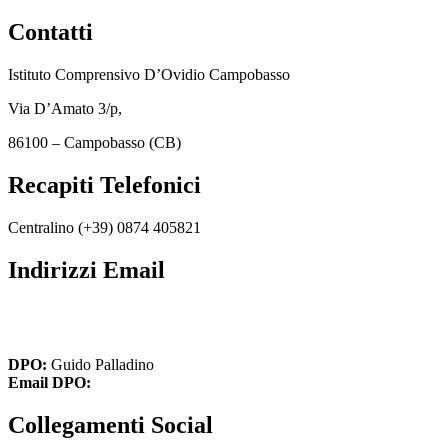
Contatti
Istituto Comprensivo D’Ovidio Campobasso
Via D’Amato 3/p,
86100 – Campobasso (CB)
Recapiti Telefonici
Centralino (+39)
0874 405821
Indirizzi Email
cbic849004@istruzione.it
cbic849004@pec.istruzione.it
DPO:
Guido Palladino
Email DPO:
guido.palladino.dpo@gmail.com
Collegamenti Social