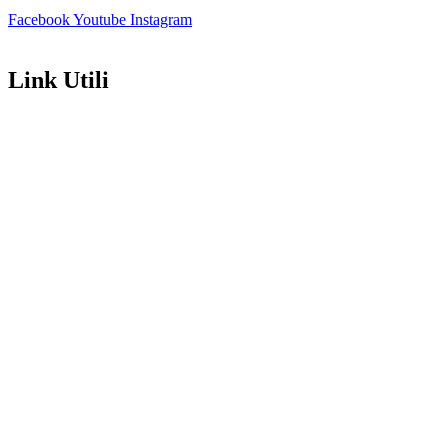
Facebook
Youtube
Instagram
Link Utili
Amministrazione Trasparente
Contatti
MIUR
Iscrizioni Online
Ufficio Scolastico Regionale
Scuola in Chiaro
Invalsi
Privacy Policy
Dichiarazione di Accessibilità
Note legali