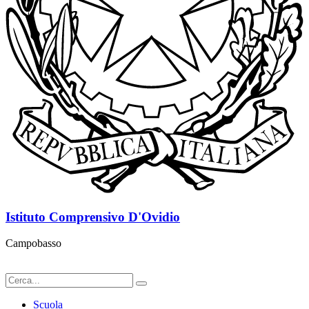
Istituto Comprensivo D'Ovidio
Campobasso
Scuola