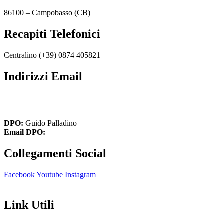
86100 – Campobasso (CB)
Recapiti Telefonici
Centralino (+39)
0874 405821
Indirizzi Email
cbic849004@istruzione.it
cbic849004@pec.istruzione.it
DPO:
Guido Palladino
Email DPO:
guido.palladino.dpo@gmail.com
Collegamenti Social
Facebook
Youtube
Instagram
Link Utili