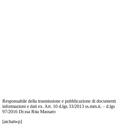
Amministrazione Trasparente
Contatti
MIUR
Iscrizioni Online
Ufficio Scolastico Regionale
Scuola in Chiaro
Invalsi
Privacy Policy
Dichiarazione di Accessibilità
Note legali
Responsabile della trasmissione e pubblicazione di documenti
informazioni e dati ex. Art. 10 d.lgs 33/2013 ss.mm.ii. – d.lgs
97/2016 Dr.ssa Rita Massaro
[aichatwp]