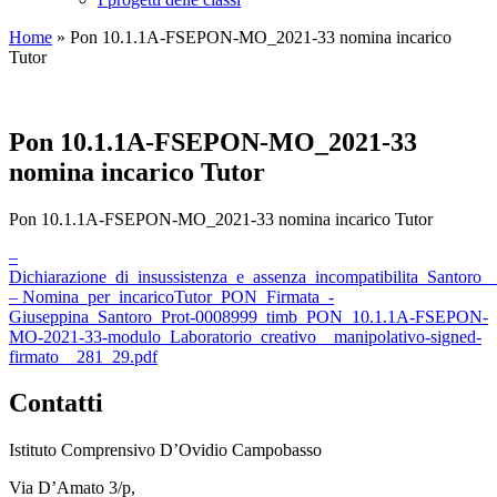
Home
»
Pon 10.1.1A-FSEPON-MO_2021-33 nomina incarico
Tutor
Pon 10.1.1A-FSEPON-MO_2021-33
nomina incarico Tutor
Pon 10.1.1A-FSEPON-MO_2021-33 nomina incarico Tutor
–
Dichiarazione_di_insussistenza_e_assenza_incompatibilita_Santoro
– Nomina_per_incaricoTutor_PON_Firmata_-
Giuseppina_Santoro_Prot-0008999_timb_PON_10.1.1A-FSEPON-
MO-2021-33-modulo_Laboratorio_creativo__manipolativo-signed-
firmato__281_29.pdf
Contatti
Istituto Comprensivo D’Ovidio Campobasso
Via D’Amato 3/p,