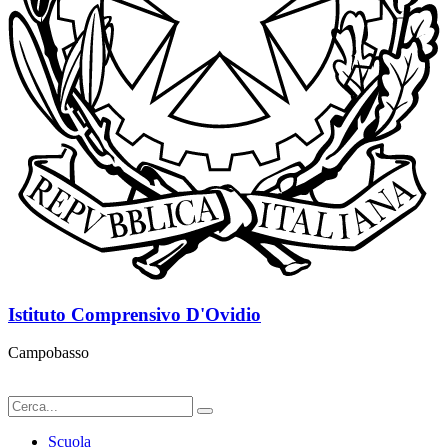
Istituto Comprensivo D'Ovidio
Campobasso
Scuola